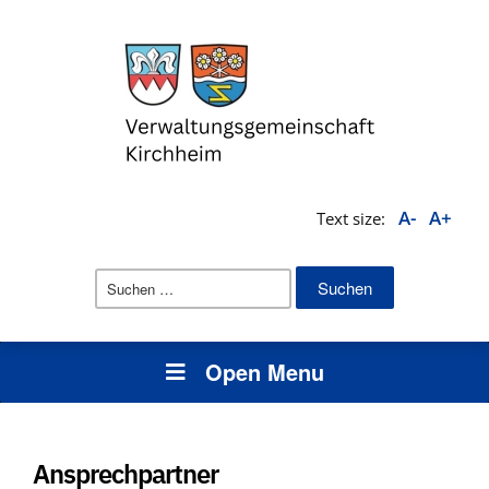
A-
A+
Text size:
Suchen
nach:
Open Menu
Ansprechpartner